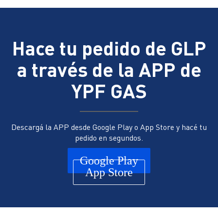
Otras Ventas
Gobierno corporativo
Ir a YPF Gas >
Composición accionaria
Hace tu pedido de GLP
Gas a granel
Capital suscripto
a través de la APP de
Gas envasado
Directorio
YPF GAS
Comprá tu garrafa YPF
Comisión fiscalizadora
Envases livianos
Comité de auditoria
Ir a YPF Ruta>
Descargá la APP desde Google Play o App Store y hacé tu
Comités del directorio
pedido en segundos.
Blog
Management
Google Play
Webinars
App Store
Asamblea de accionistas
Ir a Lubricantes YPF >
Estatuto
Ir a YPF Química >
Documentos corporativos