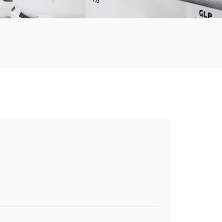
Y-TEC >
YPF Luz >
VMOS >