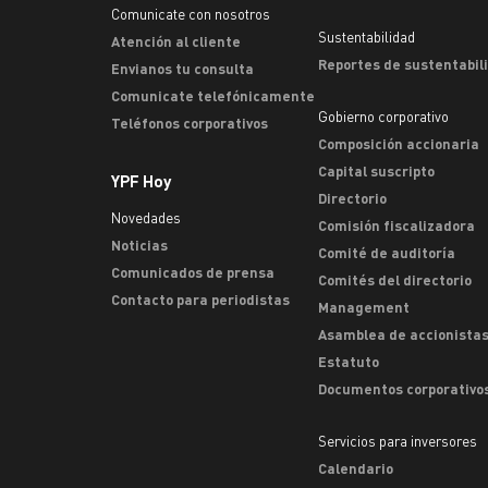
Comunicate con nosotros
Sustentabilidad
Atención al cliente
Reportes de sustentabil
Envianos tu consulta
Comunicate telefónicamente
Gobierno corporativo
Teléfonos corporativos
Composición accionaria
Capital suscripto
YPF Hoy
Directorio
Novedades
Comisión fiscalizadora
Noticias
Comité de auditoría
Comunicados de prensa
Comités del directorio
Contacto para periodistas
Management
Asamblea de accionista
Estatuto
Documentos corporativo
Servicios para inversores
Calendario