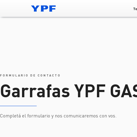
Saltar al contenido principal
Productos y Servicios
YPF GAS
Garrafas YPF GAS
To
Gobierno cor
Ir a Inversores>
Ir a Todo sobre YPF >
Ir a YPF Hoy >
Ir a P
Composición 
Estaci
Información Financiera
Autoridades
Novedades
Capital suscr
Combu
Kit de inversores
Directorio
Noticias
Directorio
YPF Fu
Presentaciones
Comité Ejecutivo
Comunicados de prensa
Comisión fis
Mapa 
Hechos relevantes
Contacto para periodistas
Comité de aud
Nuestro compromiso
Presentaciones ante la SEC
Comités del d
Ir a I
Sustentabilidad
Management
Aviaci
YPF en el Mercado
Compliance
Asamblea de 
Trans
FORMULARIO DE CONTACTO
Cotización de la acción
Excelencia Operacional
Estatuto
Minerí
Garrafas YPF GA
Dividendos
Prevención de Daños
Documentos c
Oil & 
Emisiones de títulos de deuda
Infrae
Servicios par
Perfil de deuda
Merca
Calificaciones crediticias
Calendario
Indust
Cobertura de analistas
Preguntas Fr
Agrop
Otras 
Completá el formulario y nos comunicaremos con vos.
Comunicados de prensa
Comunicate 
Comunicados
Formulario d
Sustentabilidad