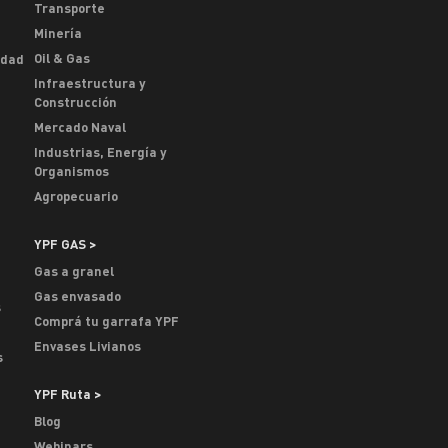
Transporte
Minería
Oil & Gas
idad
Infraestructura y
Construcción
Mercado Naval
Industrias, Energía y
Organismos
Agropecuario
YPF GAS >
Gas a granel
Gas envasado
s
Comprá tu garrafa YPF
Envases Livianos
s
YPF Ruta >
Blog
Webinars